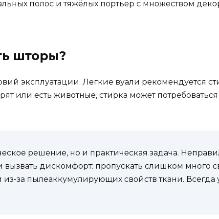
альных полос и тяжёлых портьер с множеством декор
ть шторы?
словий эксплуатации. Лёгкие вуали рекомендуется ст
курят или есть животные, стирка может потребоватьс
ическое решение, но и практическая задача. Непра
и вызвать дискомфорт: пропускать слишком много св
и из-за пылеаккумулирующих свойств ткани. Всегда