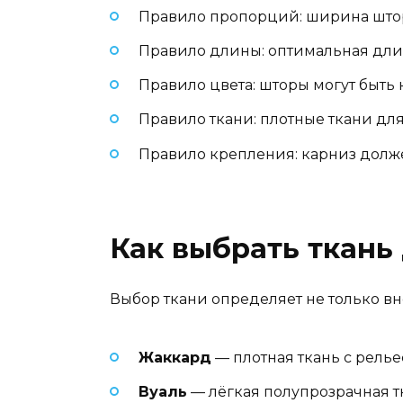
Правило пропорций: ширина штор 
Правило длины: оптимальная длина
Правило цвета: шторы могут быть н
Правило ткани: плотные ткани дл
Правило крепления: карниз долже
Как выбрать ткань 
Выбор ткани определяет не только вн
Жаккард
— плотная ткань с рель
Вуаль
— лёгкая полупрозрачная т