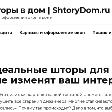
оры в дом | ShtoryDom.ru
б оформлении окон в доме
ащита
Карнизы и оформление окон
Пошив и
деальные шторы для 
ые изменят ваш инте
 Это визитная карточка вашей гостиной, элемент, к
рушить все старания дизайнера. Многие сталкивают
исались». Почему так происходит? Дело в том, что вы