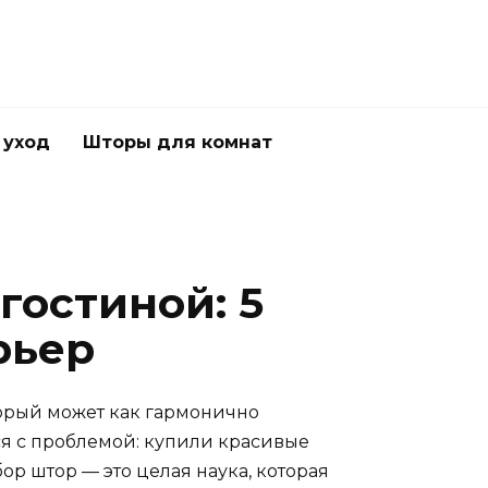
 уход
Шторы для комнат
гостиной: 5
рьер
оторый может как гармонично
ся с проблемой: купили красивые
бор штор — это целая наука, которая