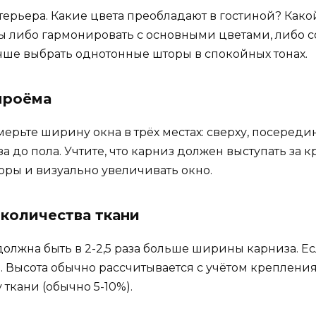
ерьера. Какие цвета преобладают в гостиной? Какой
либо гармонировать с основными цветами, либо со
чше выбрать однотонные шторы в спокойных тонах.
проёма
мерьте ширину окна в трёх местах: сверху, посеред
 до пола. Учтите, что карниз должен выступать за кр
оры и визуально увеличивать окно.
 количества ткани
лжна быть в 2-2,5 раза больше ширины карниза. Ес
 Высота обычно рассчитывается с учётом крепления
 ткани (обычно 5-10%).